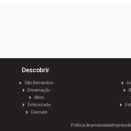
Descobrir
São Bernardino
Aq
Encarnação
B
Altos
Emboscada
Est
Caacupe
Política de privacidade
Impressã