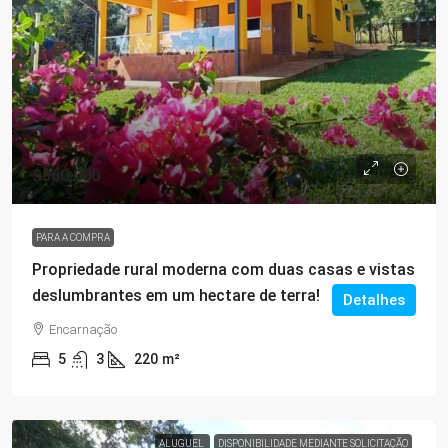
$360,000
PARA A COMPRA
Propriedade rural moderna com duas casas e vistas
deslumbrantes em um hectare de terra!
Detalhes
Encarnação
5
3
220
m²
ALUGUEL
DISPONIBILIDADE MEDIANTE SOLICITAÇÃO