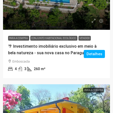
Preço sob consulta
PARA A COMPRA
CONJUNTO HABITACIONAL ECOLÓGICO
VENDIDO
🌴 Investimento imobiliário exclusivo em meio à
bela natureza - sua nova casa no Paraguai
Detalhes
Emboscada
4
3
260
m²
PARA A COMPRA