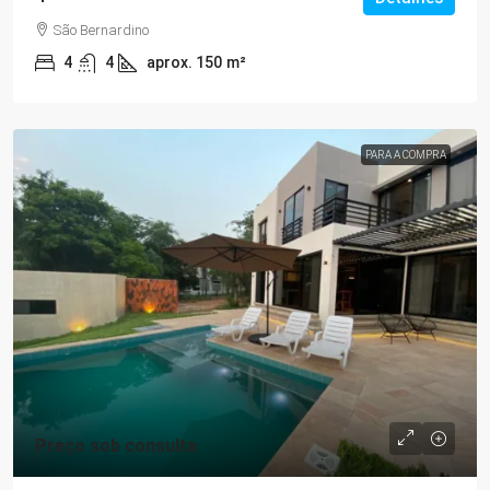
São Bernardino
4
4
aprox. 150
m²
PARA A COMPRA
Preço sob consulta