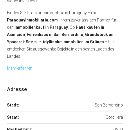
sicher investieren
Finden Sie Ihre Traumimmobilie in Paraguay – mit
ParaguayInmobiliaria.com
, Ihrem zuverlässigen Partner für
den
Immobilienkauf in Paraguay
. Ob
Haus kaufen in
Asunción
,
Ferienhaus in San Bernardino
,
Grundstück am
Ypacaraí-See
oder
idyllische Immobilien im Grünen
– hier
entdecken Sie ausgewählte Objekte in den besten Lagen des
Landes.
Mehr erfahren
Adresse
Stadt:
San Bernardino
Staat:
Cordillera
Postleitzahl:
3290