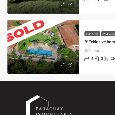
ZUM KAUF
ÖKOLOGIS
Emboscada
4
3
26