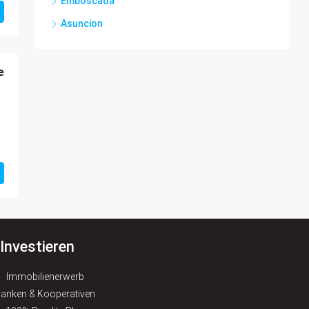
Emboscada
Asuncion
e
Investieren
Immobilienerwerb
anken & Kooperativen