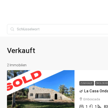
Verkauft
2 Immobilien
ZUM KAUF
ÖKOLOGIS
Emboscada
1
1
83