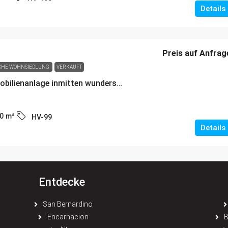
Details
Preis auf Anfrag
CHE WOHNSIEDLUNG
VERKAUFT
🌴Exklusive Immobilienanlage inmitten wunderschöner Natur – Ihr neues Zuhause in Paraguay
0
m²
HV-99
Details
Entdecke
San Bernardino
Encarnacion
B