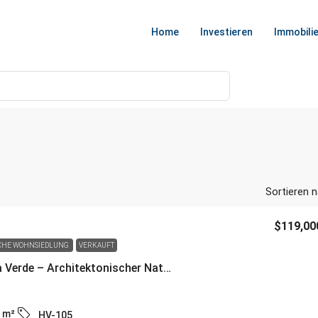
Home
Investieren
Immobili
Sortieren n
$119,00
CHE WOHNSIEDLUNG
VERKAUFT
🌿 La Casa Onda Verde – Architektonischer Natur-Rückzugsort in Fetigstellung inmitten schönster Natur
m²
HV-105